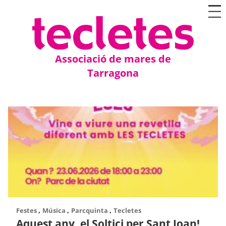
Associació de mares de
Tarragona
,
,
,
Festes
Música
Parcquinta
Tecletes
Aquest any, el Soltici per Sant Joan!