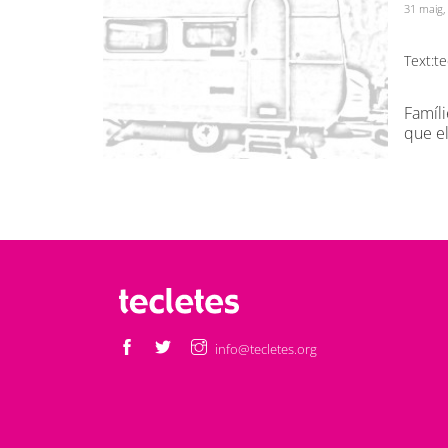
31 maig,
Text:
te
Famíli
que el
info@tecletes.org