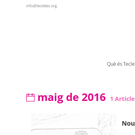
info@tecletes.org
Què és Tecle
maig de 2016
1
Article
Nou 