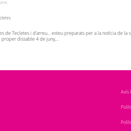
 2016
cletes
es de Tecletes i d’arreu… esteu preparats per a la notícia de la 
 proper dissabte 4 de juny,…
Avís
Polí
Polí