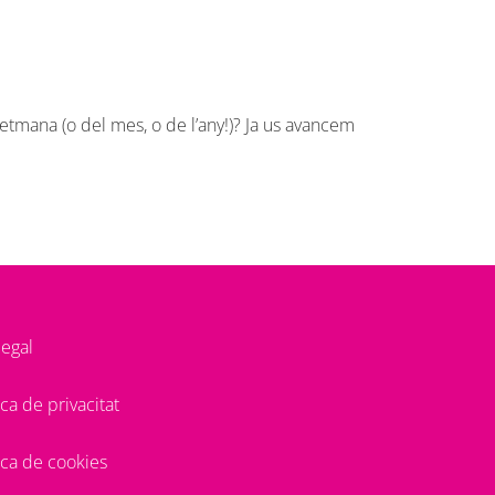
setmana (o del mes, o de l’any!)? Ja us avancem
 legal
tica de privacitat
tica de cookies