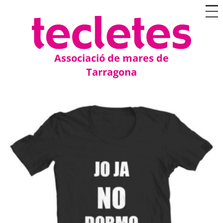
Associació de mares de
Tarragona
Jo ja no dormo