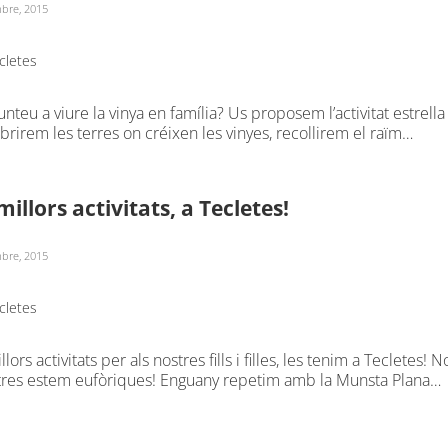
bre, 2015
cletes
nteu a viure la vinya en família? Us proposem l’activitat estrella 
rirem les terres on créixen les vinyes, recollirem el raïm…
millors activitats, a Tecletes!
bre, 2015
cletes
llors activitats per als nostres fills i filles, les tenim a Teclete
tres estem eufòriques! Enguany repetim amb la Munsta Plana…