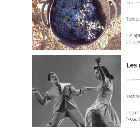
24 setem
Text:
te
Us apu
Descob
Les 
19 setem
Text:
te
Les mi
Nosal