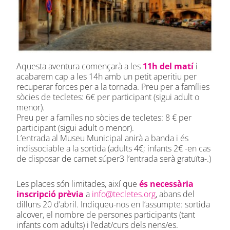
Aquesta aventura començarà a les
11h del matí
i
acabarem cap a les 14h amb un petit aperitiu per
recuperar forces per a la tornada. Preu per a famílies
sòcies de tecletes: 6€ per participant (sigui adult o
menor).
Preu per a famíles no sòcies de tecletes: 8 € per
participant (sigui adult o menor).
L’entrada al Museu Municipal anirà a banda i és
indissociable a la sortida (adults 4€; infants 2€ -en cas
de disposar de carnet súper3 l’entrada serà gratuïta-.)
Les places són limitades, així que
és necessària
inscripció prèvia
a
info@tecletes.org
, abans del
dilluns 20 d’abril. Indiqueu-nos en l’assumpte: sortida
alcover, el nombre de persones participants (tant
infants com adults) i l’edat/curs dels nens/es.