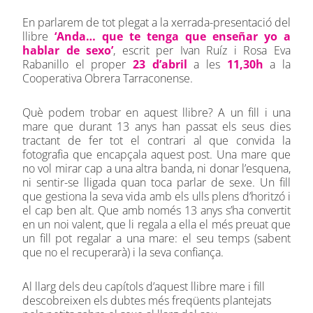
En parlarem de tot plegat a la xerrada-presentació del
llibre
‘Anda… que te tenga que enseñar yo a
hablar de sexo’
, escrit per Ivan Ruíz i Rosa Eva
Rabanillo el proper
23 d’abril
a les
11,30h
a la
Cooperativa Obrera Tarraconense.
Què podem trobar en aquest llibre? A un fill i una
mare que durant 13 anys han passat els seus dies
tractant de fer tot el contrari al que convida la
fotografia que encapçala aquest post. Una mare que
no vol mirar cap a una altra banda, ni donar l’esquena,
ni sentir-se lligada quan toca parlar de sexe. Un fill
que gestiona la seva vida amb els ulls plens d’horitzó i
el cap ben alt. Que amb només 13 anys s’ha convertit
en un noi valent, que li regala a ella el més preuat que
un fill pot regalar a una mare: el seu temps (sabent
que no el recuperarà) i la seva confiança.
Al llarg dels deu capítols d’aquest llibre mare i fill
descobreixen els dubtes més freqüents plantejats