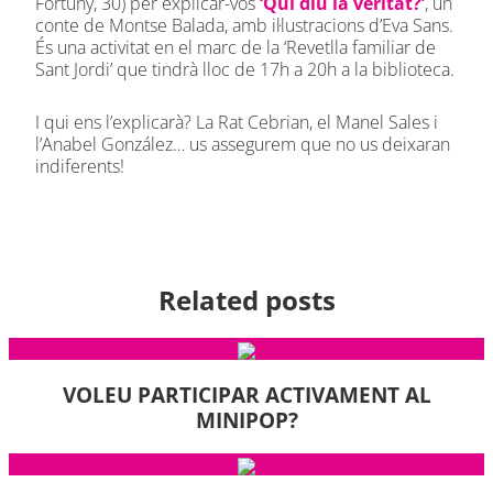
Fortuny, 30) per explicar-vos
‘Qui diu la veritat?’
, un
conte de Montse Balada, amb il·lustracions d’Eva Sans.
És una activitat en el marc de la ‘Revetlla familiar de
Sant Jordi’ que tindrà lloc de 17h a 20h a la biblioteca.
I qui ens l’explicarà? La Rat Cebrian, el Manel Sales i
l’Anabel González… us assegurem que no us deixaran
indiferents!
Related posts
VOLEU PARTICIPAR ACTIVAMENT AL
MINIPOP?