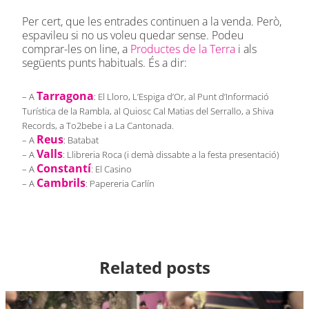
Per cert, que les entrades continuen a la venda. Però,
espavileu si no us voleu quedar sense. Podeu
comprar-les on line, a
Productes de la Terra
i als
següents punts habituals. És a dir:
Tarragona
– A
: El Lloro, L’Espiga d’Or, al Punt d’Informació
Turística de la Rambla, al Quiosc Cal Matias del Serrallo, a Shiva
Records, a To2bebe i a La Cantonada.
Reus
– A
: Batabat
Valls
– A
: Llibreria Roca (i demà dissabte a la festa presentació)
Constantí
– A
: El Casino
Cambrils
– A
: Papereria Carlín
Related posts