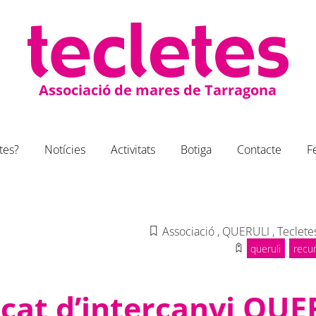
Associació de mares de Tarragona
tes?
Notícies
Activitats
Botiga
Contacte
F
Associació
,
QUERULI
,
Teclete
queruli
recur
cat d’intercanvi QUE