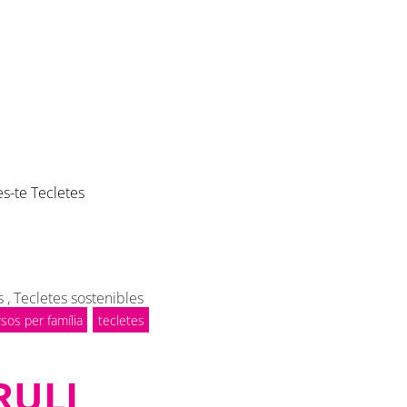
es-te Tecletes
s
,
Tecletes sostenibles
sos per família
tecletes
RULI