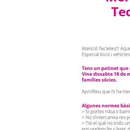
Tec
Atenció Tecletes!!! Aq
Especial bicis i vehicle
Tens un patinet que n
Vine dissabte 18 de m
famílies sòcies.
Aprofiteu que hi ha me
Algunes normes bàsiq
> Si portes roba o barret
> No s’intercanvia res per
> Tot el què no trobi un
ens podem fer càrrec d’