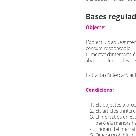
Bases regulad
Objecte
:
L’objectiu d’aquest merc
consum responsable.
El mercat d’intercanvi 
abans de llençar-los, els
Es tracta d’intercanviar
Condicions:
Els objectes o prod
Els articles a inter
El mercat és un esp
però els menors ha
L’horari del merca
Queda prohibit, int