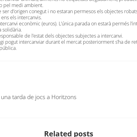
t o pel medi ambient.
e ser d’origen conegut i no estaran permesos els objectes robats
 ens els intercanvis.
ntercanvi econòmic (euros). L’única parada on estarà permés l’i
 solidària.
esponsable de l’estat dels objectes subjectes a intercanvi.
agi pogut intercanviar durant el mercat posteriorment s’ha de ret
pública.
n una tarda de jocs a Horitzons
Related posts