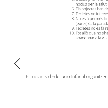
nocius per la salu
Els objectes han d
Tecletes no intervé
No està permés l’i
(euros) és la parada
Tecletes no es fa r
Tot allò que no s’h
abandonar a la via 
Estudiants d’Educació Infantil organitze