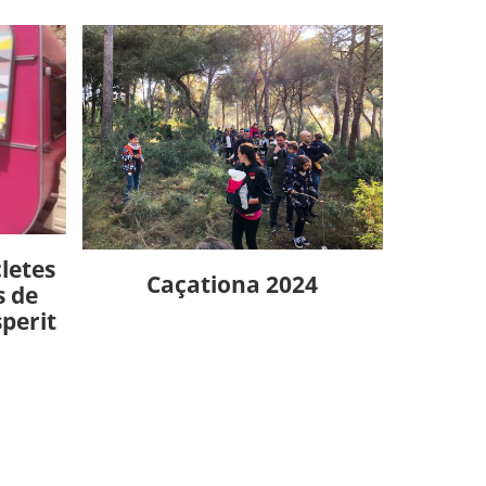
letes
Caçationa 2024
s de
sperit