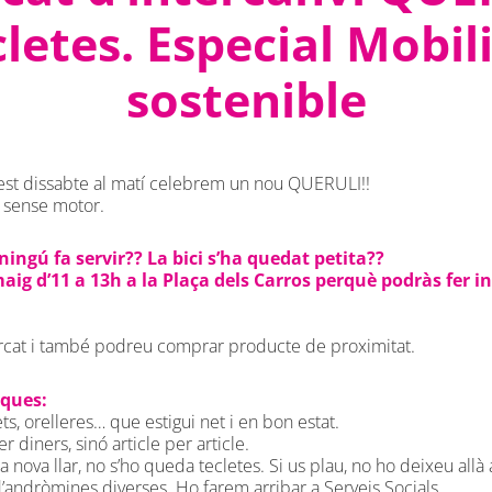
letes. Especial Mobil
sostenible
uest dissabte al matí celebrem un nou QUERULI!!
s sense motor.
ingú fa servir?? La bici s’ha quedat petita??
aig d’11 a 13h a la Plaça dels Carros perquè podràs fer i
rcat i també podreu comprar producte de proximitat.
ues:⁠⁠
s, orelleres… que estigui net i en bon estat.⁠⁠
 diners, sinó article per article. ⁠⁠
a nova llar, no s’ho queda tecletes. Si us plau, no ho deixeu allà 
andròmines diverses.⁠⁠ Ho farem arribar a Serveis Socials.