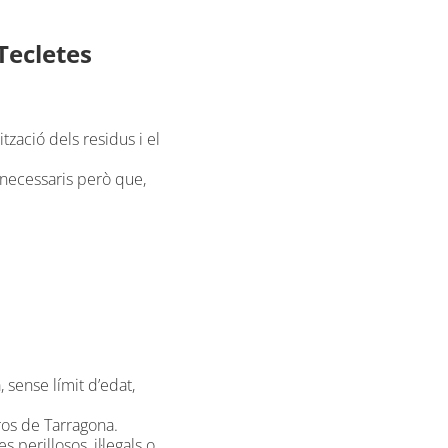
Tecletes
tzació dels residus i el
 necessaris però que,
 sense límit d’edat,
ros de Tarragona.
perillosos, il·legals o