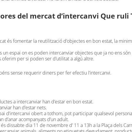
ores del mercat d’intercanvi Que ruli 
at és fomentar la reutilització d’objectes en bon estat, la minimi
és un espai on es poden intercanviar objectes que ja no ens són
 oferim per si poden ser d’utilitat a algú altre.
 béns sense requerir diners per fer efectiu l’intercanvi.
uctes a intercanviar han d’estar en bon estat.
canviar han d’estar nets.
ai d’intercanvi obert a tothom, pot participar qualsevol persona,
n d’anar acompanyats d’un adult.
t és dissabte dia 11 de novembre d’ 11 a 13h a la Plaça dels Car
ercanviar animals, aliments no etiquetats degudament, productes 