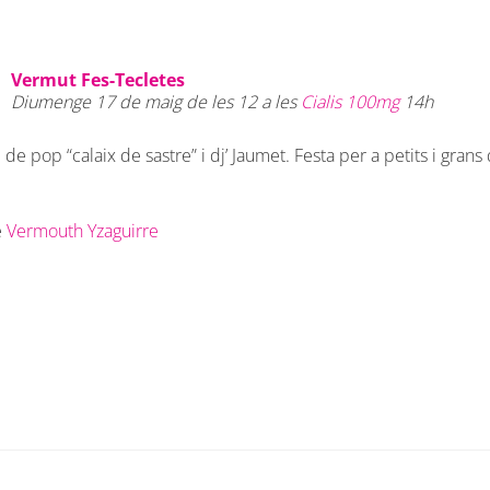
Vermut Fes-Tecletes
Diumenge 17 de maig de les 12 a les
Cialis 100mg
14h
de pop “calaix de sastre” i dj’ Jaumet. Festa per a petits i grans 
e
Vermouth Yzaguirre