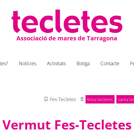
Associació de mares de Tarragona
tes?
Notícies
Activitats
Botiga
Contacte
F
Fes-Tecletes
festa tecletes
santa te
Vermut Fes-Tecletes