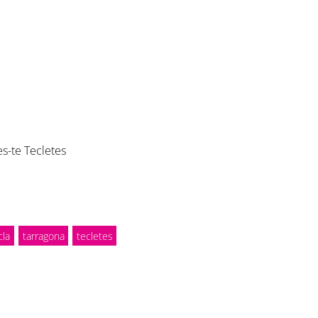
es-te Tecletes
cla
tarragona
tecletes