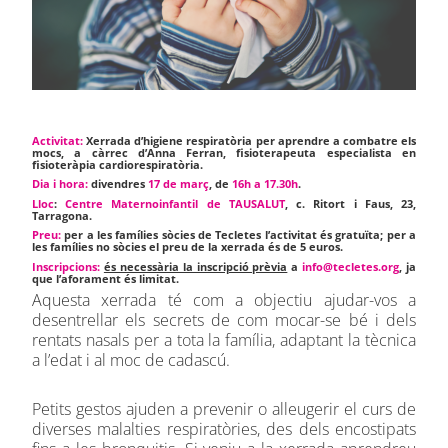
Activitat:
Xerrada d’higiene respiratòria per aprendre a combatre els
mocs, a càrrec d’Anna Ferran, fisioterapeuta
especialista en
fisioteràpia cardiorespiratòria
.
Dia i hora:
divendres
17 de març
, de
16h a 17.30h
.
Lloc
:
Centre Maternoinfantil de
TAUSALUT
, c. Ritort i Faus, 23,
Tarragona.
Preu:
per a les famílies sòcies de Tecletes l’activitat és gratuïta; per a
les famílies no sòcies el preu de la xerrada és de 5 euros.
Inscripcions:
és necessària la inscripció prèvia
a
info@tecletes.org
, ja
que l’aforament és limitat.
Aquesta xerrada té com a objectiu ajudar-vos a
desentrellar els secrets de com mocar-se bé i dels
rentats nasals per a tota la família, adaptant la tècnica
a l’edat i al moc de cadascú.
Petits gestos ajuden a prevenir o alleugerir el curs de
diverses malalties respiratòries, des dels encostipats