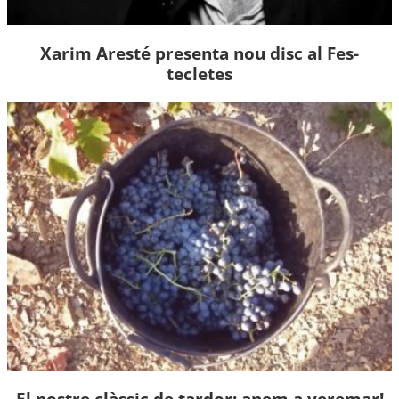
Xarim Aresté presenta nou disc al Fes-
tecletes
El nostre clàssic de tardor: anem a veremar!