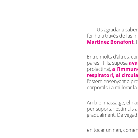
Us agradaria saber
fer-ho a través de las 
Martínez Bonafont
,
Entre molts d’altres, c
pares i fills, suposa
ava
prolactina),
a l’immuno
respiratori, al circula
l’estem ensenyant a pre
corporals i a millorar l
Amb el massatge, el nad
per suportar estímuls a
gradualment. De vegad
en tocar un nen, començ