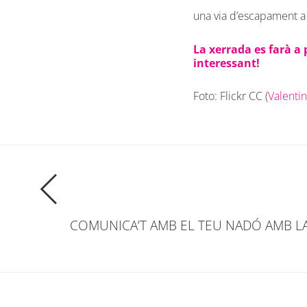
una via d’escapament a
La xerrada es farà a 
interessant!
Foto: Flickr CC (
Valenti
COMUNICA’T AMB EL TEU NADÓ AMB LA