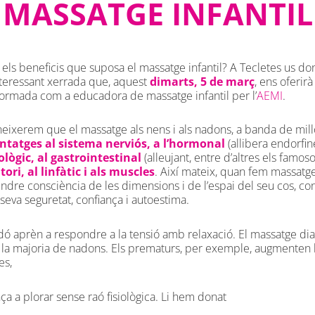
MASSATGE INFANTIL
 els beneficis que suposa el massatge infantil? A Tecletes us do
interessant xerrada que, aquest
dimarts, 5 de març
, ens oferirà
 formada com a educadora de massatge infantil per l’
AEMI
.
oneixerem que el massatge als nens i als nadons, a banda de mil
ntatges al sistema nerviós, a l’hormonal
(allibera endorfine
lògic, al gastrointestinal
(alleujant, entre d’altres els famoso
tori, al linfàtic i als muscles
. Així mateix, quan fem massatg
ndre consciència de les dimensions i de l’espai del seu cos, con
a seva seguretat, confiança i autoestima.
ó aprèn a respondre a la tensió amb relaxació. El massatge diar
 la majoria de nadons. Els prematurs, per exemple, augmenten l
es,
a a plorar sense raó fisiològica. Li hem donat