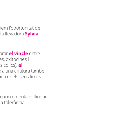
nem l’oportunitat de
 la llevadora
Sylvia
lorar
el vincle
entre
s, oxitocines i
s còlics),
al
e a una criatura també
èixer els seus límits
i incrementa el llindar
a tolerància