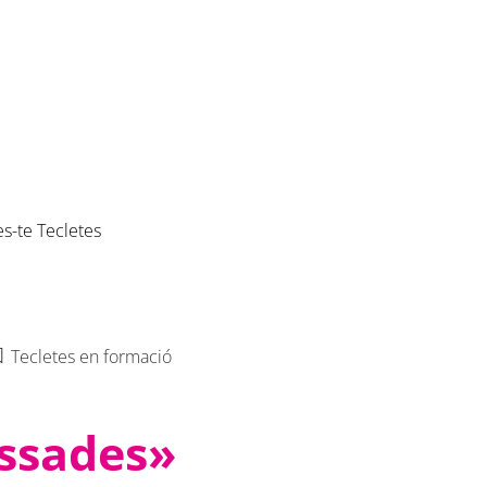
es-te Tecletes
Tecletes en formació
assades»