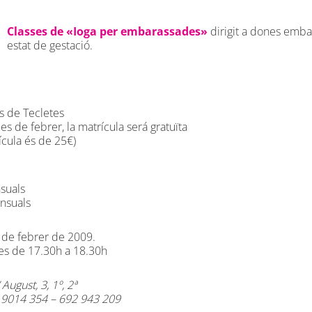
Classes de «Ioga per embarassades»
dirigit a dones emba
estat de gestació.
es de Tecletes
es de febrer, la matrícula será gratuïta
ícula és de 25€)
suals
nsuals
16 de febrer de 2009.
res de 17.30h a 18.30h
/ August, 3, 1º, 2ª
19014 354 – 692 943 209