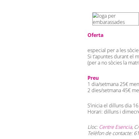
Oferta
especial per a les sòci
Si t’apuntes durant el m
(per a no sòcies la matr
Preu
1 dia/setmana 25€ men
2 dies/setmana 45€ me
S’inicia el dilluns dia 
Horari: dilluns i dimec
Lloc:
Centre Esencia
, C
Telèfon de contacte: 6