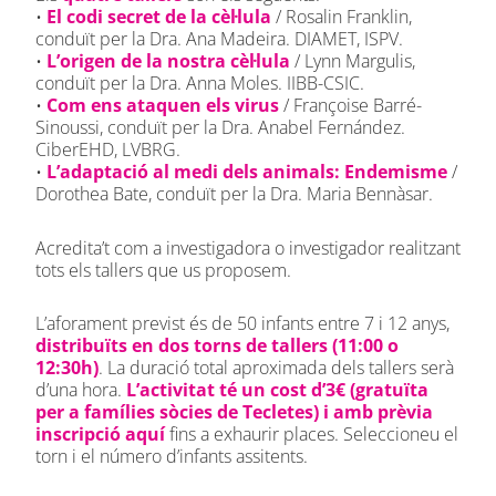
•
El codi secret de la cèl·lula
/ Rosalin Franklin,
conduït per la Dra. Ana Madeira. DIAMET, ISPV.
•
L’origen de la nostra cèl·lula
/ Lynn Margulis,
conduït per la Dra. Anna Moles. IIBB-CSIC.
•
Com ens ataquen els virus
/ Françoise Barré-
Sinoussi, conduït per la Dra. Anabel Fernández.
CiberEHD, LVBRG.
•
L’adaptació al medi dels animals: Endemisme
/
Dorothea Bate, conduït per la Dra. Maria Bennàsar.
Acredita’t com a investigadora o investigador realitzant
tots els tallers que us proposem.
L’aforament previst és de 50 infants entre 7 i 12 anys,
distribuïts en dos torns de tallers (11:00 o
12:30h)
. La duració total aproximada dels tallers serà
d’una hora.
L’activitat té un cost d’3€ (gratuïta
per a famílies sòcies de Tecletes) i amb prèvia
inscripció
aquí
fins a exhaurir places. Seleccioneu el
torn i el número d’infants assitents.