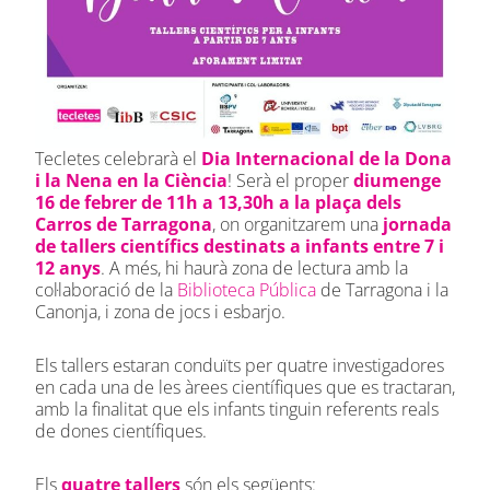
Tecletes celebrarà el
Dia Internacional de la Dona
i la Nena en la Ciència
! Serà el proper
diumenge
16 de febrer de 11h a 13,30h a la plaça dels
Carros de Tarragona
, on organitzarem una
jornada
de tallers científics destinats a infants entre 7 i
12 anys
. A més, hi haurà zona de lectura amb la
col·laboració de la
Biblioteca Pública
de Tarragona i la
Canonja, i zona de jocs i esbarjo.
Els tallers estaran conduïts per quatre investigadores
en cada una de les àrees científiques que es tractaran,
amb la finalitat que els infants tinguin referents reals
de dones científiques.
Els
quatre tallers
són els següents: