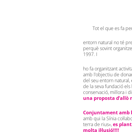
Tot el que es fa pe
entorn natural no té pre
perquè sovint organitzem
1997. I
ho fa organitzant activi
amb l’objectiu de donar-l
del seu entorn natural, 
de la seva fundació els 
conservació, millora i di
una proposta d’allò 
Conjuntament amb l’A
amb qui la Sínia col·lab
terra de rius»,
es plant
molta il·lusió!!!!