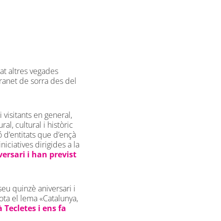
lat altres vegades
granet de sorra des del
 visitants en general,
al, cultural i històric
ió d’entitats que d’ençà
iciatives dirigides a la
versari i han previst
eu quinzè aniversari i
sota el lema «Catalunya,
 Tecletes i ens fa