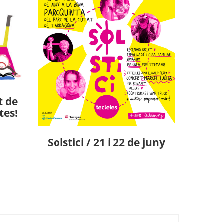
t de
tes!
Solstici / 21 i 22 de juny