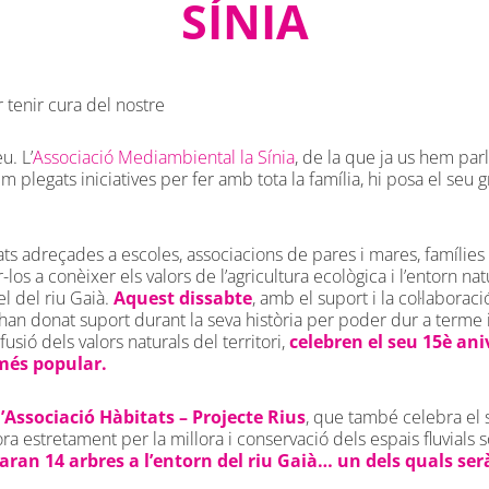
SÍNIA
r tenir cura del nostre
u. L’
Associació Mediambiental la Sínia
, de la que ja us hem par
 plegats iniciatives per fer amb tota la família, hi posa el seu 
tats adreçades a escoles, associacions de pares i mares, famílies i
os a conèixer els valors de l’agricultura ecològica i l’entorn natur
el del riu Gaià.
Aquest dissabte
, amb el suport i la col·laborac
han donat suport durant la seva història per poder dur a terme in
fusió dels valors naturals del territori,
celebren el seu 15è ani
més popular.
ssociació Hàbitats – Projecte Rius
, que també celebra el s
ora estretament per la millora i conservació dels espais fluvials 
aran 14 arbres a l’entorn del riu Gaià… un dels quals serà