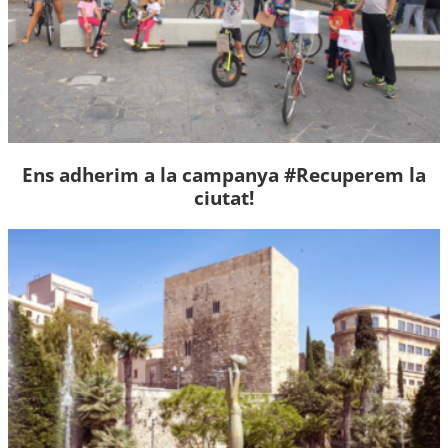
Ens adherim a la campanya #Recuperem la
ciutat!