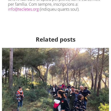
per família. Com sempre, inscripcions a:
info@tecletes.org
(indiqueu quants sou!).
Related posts