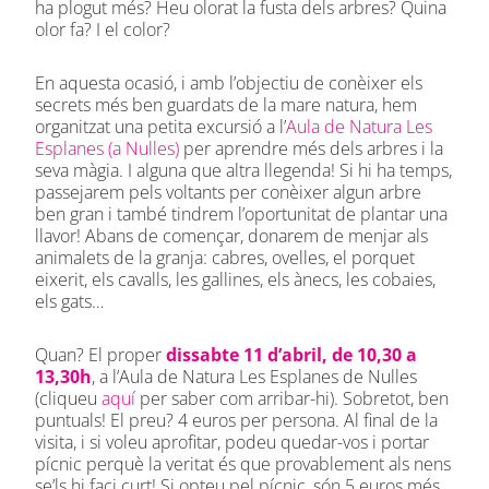
ha plogut més? Heu olorat la fusta dels arbres? Quina
olor fa? I el color?
En aquesta ocasió, i amb l’objectiu de conèixer els
secrets més ben guardats de la mare natura, hem
organitzat una petita excursió a l’
Aula de Natura Les
Esplanes (a Nulles)
per aprendre més dels arbres i la
seva màgia. I alguna que altra llegenda! Si hi ha temps,
passejarem pels voltants per conèixer algun arbre
ben gran i també tindrem l’oportunitat de plantar una
llavor! Abans de començar, donarem de menjar als
animalets de la granja: cabres, ovelles, el porquet
eixerit, els cavalls, les gallines, els ànecs, les cobaies,
els gats…
Quan? El proper
dissabte 11 d’abril, de 10,30 a
13,30h
, a l’Aula de Natura Les Esplanes de Nulles
(cliqueu
aquí
per saber com arribar-hi). Sobretot, ben
puntuals! El preu? 4 euros per persona. Al final de la
visita, i si voleu aprofitar, podeu quedar-vos i portar
pícnic perquè la veritat és que provablement als nens
se’ls hi faci curt! Si opteu pel pícnic, són 5 euros més