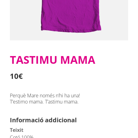
TASTIMU MAMA
10€
Perquè Mare només n’hi ha una!
T’estimo mama. T’astimu mama.
Informació addicional
Teixit
Cotó 100%