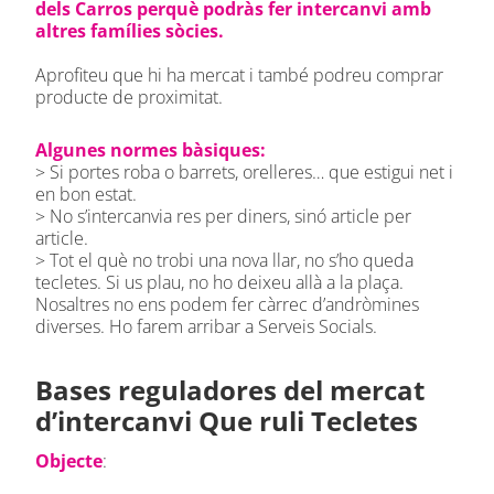
dels Carros perquè podràs fer intercanvi amb
altres famílies sòcies.
Aprofiteu que hi ha mercat i també podreu comprar
producte de proximitat.
Algunes normes bàsiques:⁠⁠
> Si portes roba o barrets, orelleres… que estigui net i
en bon estat.⁠⁠
> No s’intercanvia res per diners, sinó article per
article. ⁠⁠
> Tot el què no trobi una nova llar, no s’ho queda
tecletes. Si us plau, no ho deixeu allà a la plaça.
Nosaltres no ens podem fer càrrec d’andròmines
diverses.⁠⁠ Ho farem arribar a Serveis Socials.
Bases reguladores del mercat
d’intercanvi Que ruli Tecletes
Objecte
: