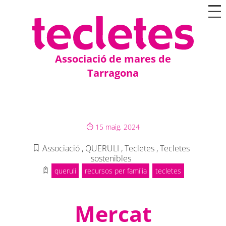
Associació de mares de
Tarragona
15 maig, 2024
Associació
,
QUERULI
,
Tecletes
,
Tecletes
sostenibles
queruli
recursos per família
tecletes
Mercat